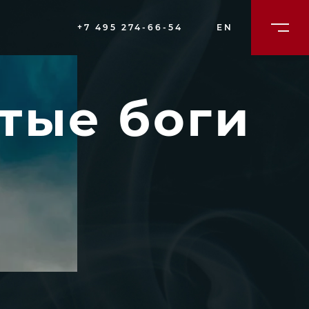
+7 495 274-66-54
EN
тые боги