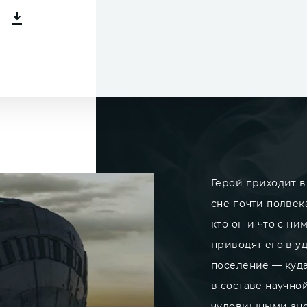
Герой приходит в
сне почти полвек
кто он и что с н
приводят его в у
поселение — куда
в составе научно
чудовищными ано