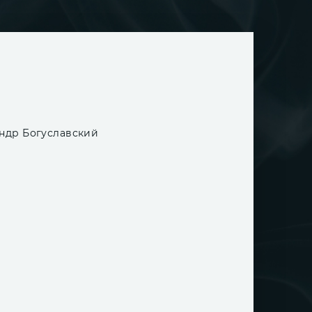
ндр Богуславский
PX