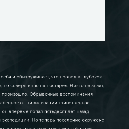
 себя и обнаруживает, что провел в глубоком
а, но совершенно не постарел. Никто не знает,
им произошло. Обрывочные воспоминания
даленное от цивилизации таинственное
 он впервые попал пятьдесят лет назад
й экспедиции. Но теперь поселение окружено
малиями, нарушающими законы физики.