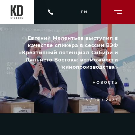
EN
Евгений Мелентьев выступил в
качестве спикера в сессии ВЭФ
«Креативный потенциал Сибири и
Дальнего Востока: возможности
кинопроизводства»
НОВОСТЬ
13 / 10 / 2023