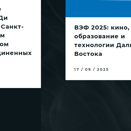
е
Ди
 Санкт-
ВЭФ 2025: кино,
ом
образование и
ом
технологии Дал
диненных
Востока
17 / 09 / 2025