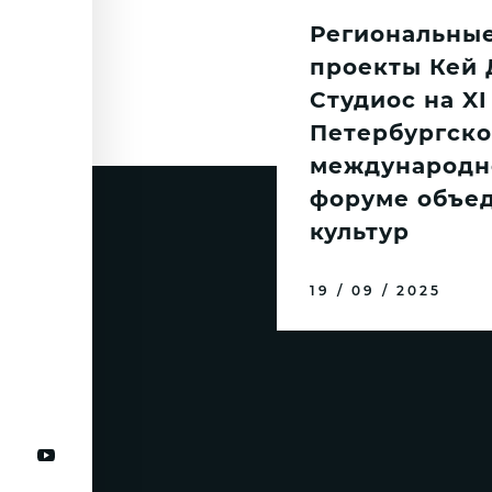
Региональны
проекты Кей 
Студиос на XI
Петербургск
международн
форуме объе
культур
19 / 09 / 2025