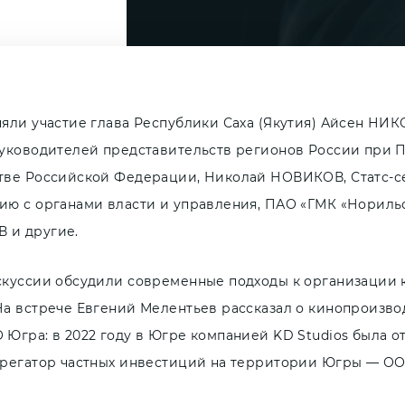
няли участие глава Республики Саха (Якутия) Айсен НИ
руководителей представительств регионов России при
тве Российской Федерации, Николай НОВИКОВ, Статс-се
ию с органами власти и управления, ПАО «ГМК «Нориль
 и другие.
скуссии обсудили современные подходы к организации 
На встрече Евгений Мелентьев рассказал о кинопроизво
 Югра: в 2022 году в Югре компанией KD Studios была 
грегатор частных инвестиций на территории Югры — ОО