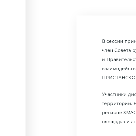
В сессии при
член Совета 
и Правительс
взаимодейств
ПРИСТАНСКОВ
Участники ди
территории. 
регионе ХМАО
площадка и а