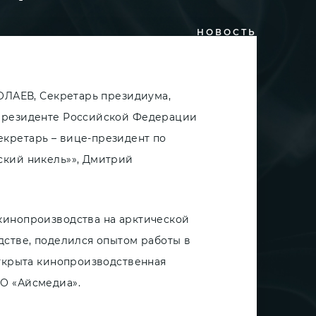
НОВОСТЬ
30 / 06 / 2023
КОЛАЕВ, Секретарь президиума,
 Президенте Российской Федерации
кретарь – вице-президент по
ский никель»», Дмитрий
кинопроизводства на арктической
дстве, поделился опытом работы в
открыта кинопроизводственная
О «Айсмедиа».