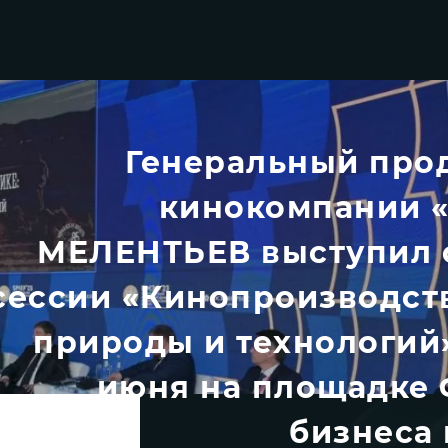
Генеральный про
кинокомпании «
МЕЛЕНТЬЕВ выступил с
сессии «Кинопроизводств
природы и технологий»
июня на площадке 
бизнеса