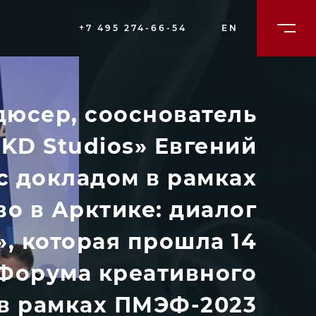
+7 495 274-66-54
EN
дюсер, сооснователь
KD Studios» Евгений
 докладом в рамках
о в Арктике: диалог
, которая прошла 14
Форума креативного
 в рамках ПМЭФ-2023