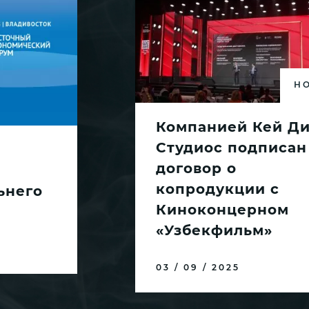
Н
Компанией Кей Д
Студиос подписан
договор о
копродукции с
ьнего
Киноконцерном
«Узбекфильм»
03 / 09 / 2025