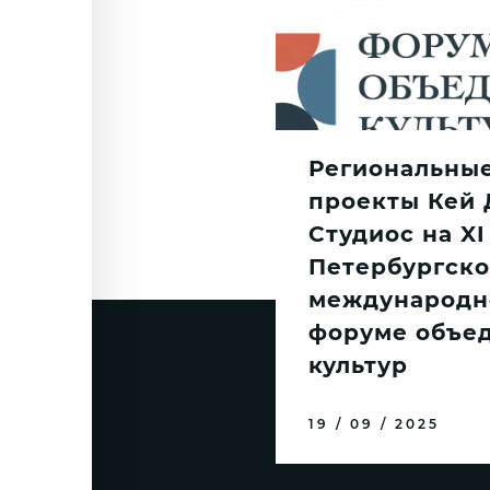
Региональны
проекты Кей 
Студиос на XI
Петербургск
международн
форуме объе
культур
19 / 09 / 2025