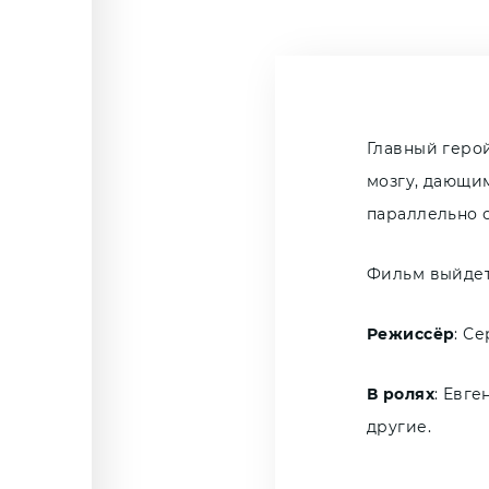
Главный геро
мозгу, дающим
параллельно с
Фильм выйдет
Режиссёр
: С
В ролях
: Евге
другие.