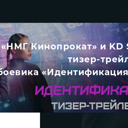
«НМГ Кинопрокат» и KD 
тизер-трей
боевика «Идентификация