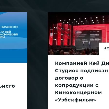
Н
Компанией Кей Д
Студиос подписан
договор о
копродукции с
ьнего
Киноконцерном
«Узбекфильм»