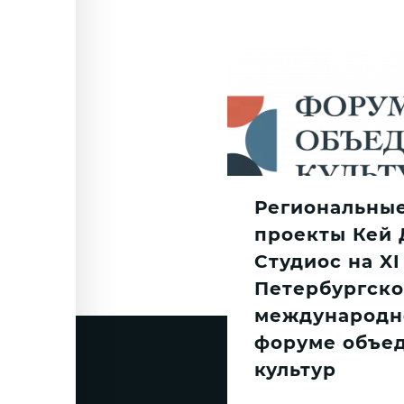
Региональны
проекты Кей 
Студиос на XI
Петербургск
международн
форуме объе
культур