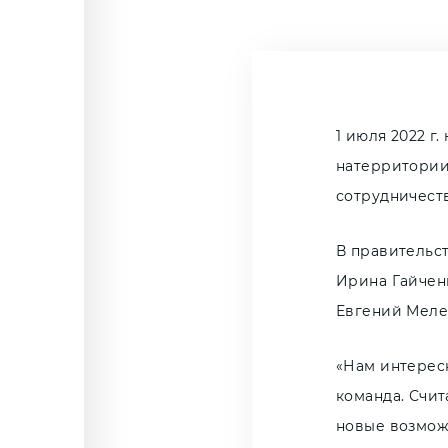
1 июля 2022 г
натерритории
сотрудничест
В правительс
Ирина Гайчен
Евгений Меле
«Нам интерес
команда. Счи
новые возмож