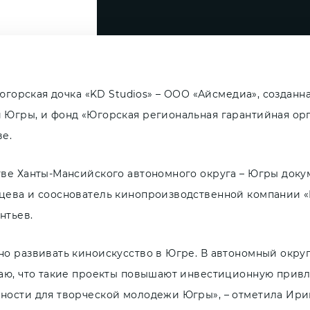
. югорская дочка «KD Studios» – ООО «Айсмедиа», создан
 Югры, и фонд «Югорская региональная гарантийная ор
ве.
тве Ханты-Мансийского автономного округа – Югры док
цева и сооснователь кинопроизводственной компании «
нтьев.
но развивать киноискусство в Югре. В автономный окр
таю, что такие проекты повышают инвестиционную привл
ности для творческой молодежи Югры», – отметила Ири