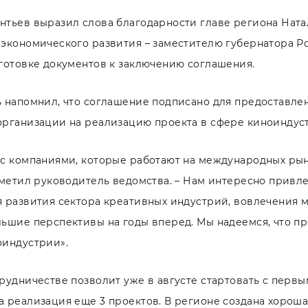
нтьев выразил слова благодарности главе региона Нат
 экономического развития – заместителю губернатора Р
дготовке документов к заключению соглашения.
ь напомнил, что соглашение подписано для предоставле
организации на реализацию проекта в сфере киноиндус
 с компаниями, которые работают на международных рын
отметил руководитель ведомства. – Нам интересно прив
я развития сектора креативных индустрий, вовлечения 
льшие перспективы на годы вперед. Мы надеемся, что п
оиндустрии».
рудничестве позволит уже в августе стартовать с перв
 реализация еще 3 проектов. В регионе создана хороша