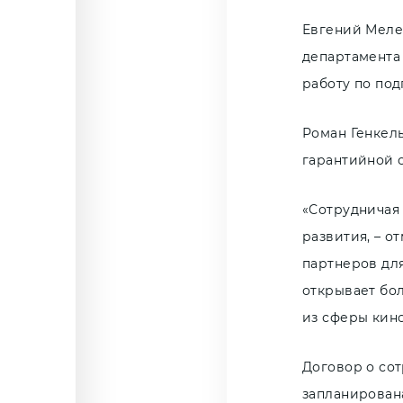
Евгений Меле
департамента
работу по по
Роман Генкел
гарантийной 
«Сотрудничая
развития, – 
партнеров дл
открывает бо
из сферы кин
Договор о сот
запланирована