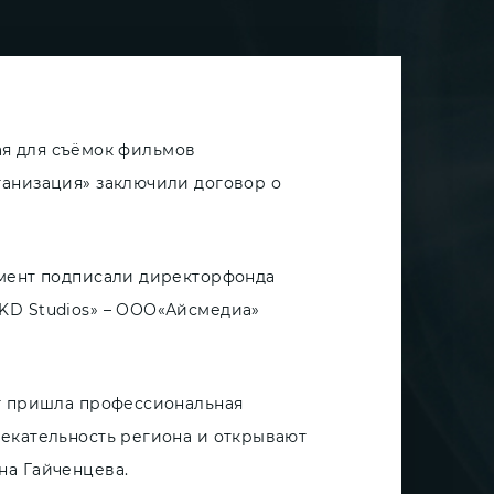
ная для съёмок фильмов
ганизация» заключили договор о
умент подписали директорфонда
KD Studios» – ООО«Айсмедиа»
уг пришла профессиональная
екательность региона и открывают
на Гайченцева.