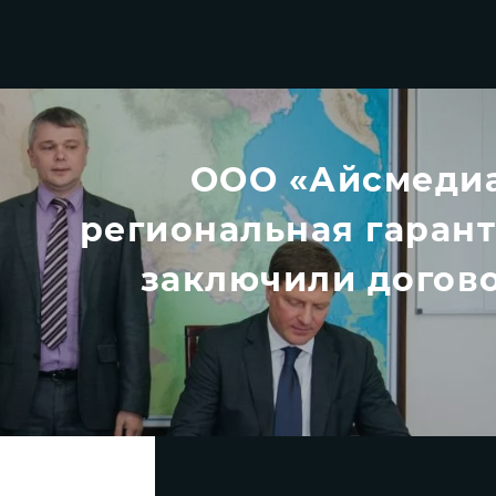
ООО «Айсмедиа
региональная гаран
заключили догово