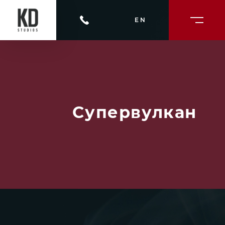
EN
Супервулкан